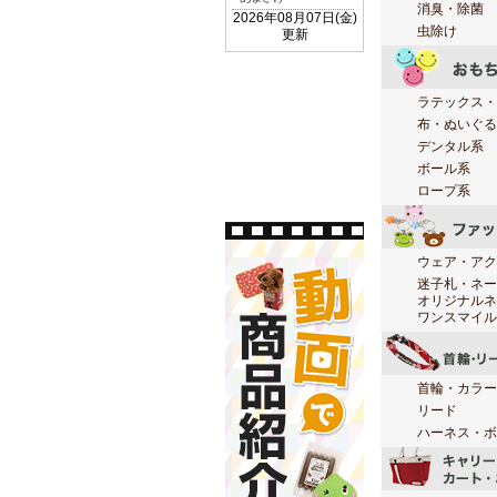
消臭・除菌
虫除け
ラテックス・
布・ぬいぐる
デンタル系
ボール系
ロープ系
ウェア・アク
迷子札・ネー
オリジナルネ
ワンスマイル
首輪・カラー
リード
ハーネス・ボ