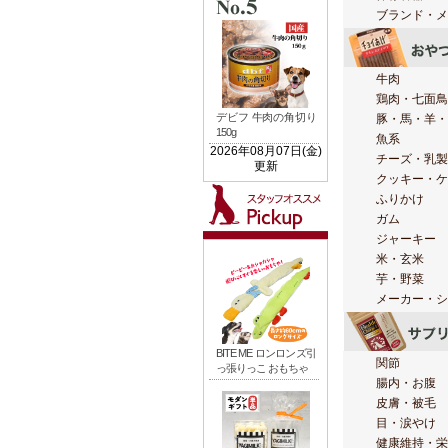
ブランド・メ
牛肉
鶏肉・七面鳥
豚・馬・羊・
魚系
チーズ・乳製
クッキー・ケ
ふりかけ
ガム
ジャーキー
米・玄米
芋・野菜
メーカー・シ
関節
腸内・お腹
皮膚・被毛
目・涙やけ
健康維持・栄