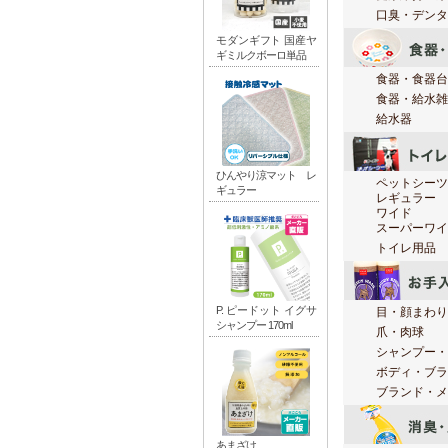
口臭・デンタ
食器・食器台
食器・給水雑
給水器
ペットシーツ
レギュラー
ワイド
スーパーワイ
トイレ用品
目・顔まわり
爪・肉球
シャンプー・
ボディ・ブラ
ブランド・メ