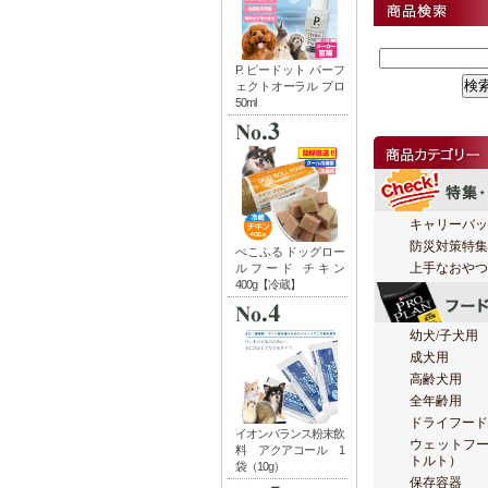
キャリーバッ
防災対策特集
上手なおやつ
幼犬/子犬用
成犬用
高齢犬用
全年齢用
ドライフード
ウェットフ
トルト）
保存容器