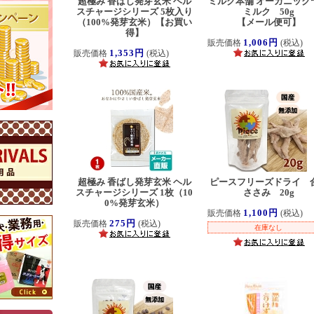
超極み 香ばし発芽玄米 ヘル
ミルク本舗 オーガニック
スチャージシリーズ 5枚入り
ミルク 50g
（100%発芽玄米）【お買い
【メール便可】
得】
1,006円
販売価格
(税込)
1,353円
販売価格
(税込)
超極み 香ばし発芽玄米 ヘル
ピースフリーズドライ 
スチャージシリーズ 1枚（10
ささみ 20g
0%発芽玄米）
1,100円
販売価格
(税込)
275円
販売価格
(税込)
在庫なし