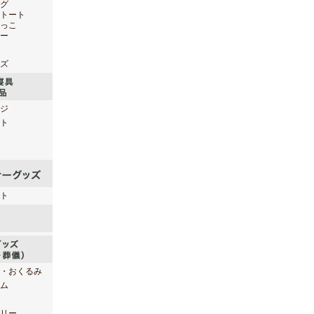
グ
トート
っこ
ー
ズ
ジ
ト
ト
・おくるみ
ム
リー