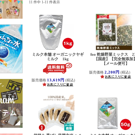
11 件中 1-11 件表示
ミルク本舗 オーガニックヤギ
foo 乾燥野菜ミックス 23
ミルク 1kg
【国産】【完全無添加
【メール便可】
2,200円
販売価格
(税込)
13,619円
販売価格
(税込)