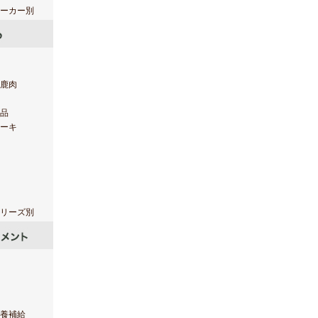
ーカー別
鹿肉
品
ーキ
リーズ別
養補給