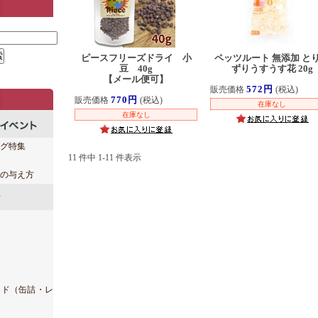
ピースフリーズドライ 小
ペッツルート 無添加 と
豆 40g
ずりうすうす花 20g
【メール便可】
572円
販売価格
(税込)
770円
販売価格
(税込)
在庫なし
在庫なし
グ特集
11 件中 1-11 件表示
の与え方
ード（缶詰・レ