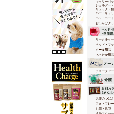
キャリーバッ
ショルダー・
リュック・抱
ハードキャリ
ペットカート
お出かけグッ
サークルケー
ベッド・マッ
クール用品
あったか用品
チョークアー
天使のつばさ
フォトフレー
お花・供花
遺骨アクセサ