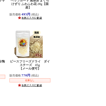
ヤギ
ペッツルート 無添加 まぐろ
けずり ふわふわ花 20g【国
産】
495円
販売価格
(税込)
合鴨
ピースフリーズドライ ダイ
スチーズ 45g
【メール便可】
770円
販売価格
(税込)
在庫なし