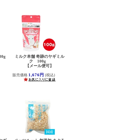
0g
ミルク本舗 奇跡のヤギミル
】
ク 100g
【メール便可】
1,676円
販売価格
(税込)