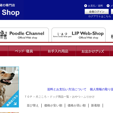
お支払 / 送料
メ
ログアウトはこちら
送料とお支払い方法について
個人情報の取り
ＴＯＰ
>
犬ごころ
>
ドッグ用品一覧
>
おやつ
> ふりかけ
並び替え
価格が安い順
価格が高い順
新着順