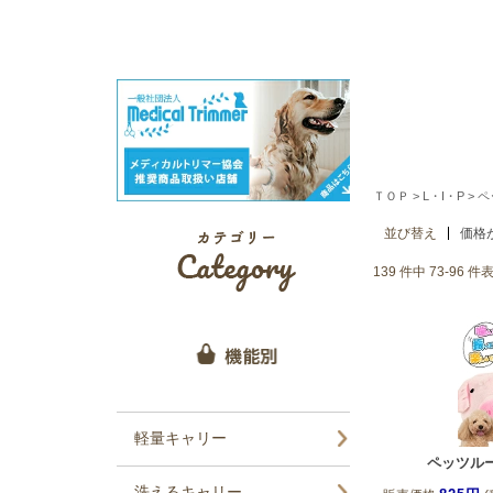
ＴＯＰ
>
L・I・P
>
ペ
並び替え
価格
139 件中 73-96 
ペッツル