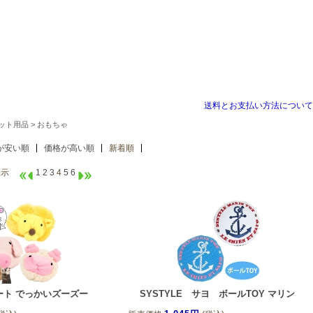
送料とお支払い方法について
ット用品
> おもちゃ
が安い順
価格が高い順
新着順
件表示
1
2
3
4
5
6
ート でっかいズーズー
SYSTYLE サヨ ボールTOY マリン