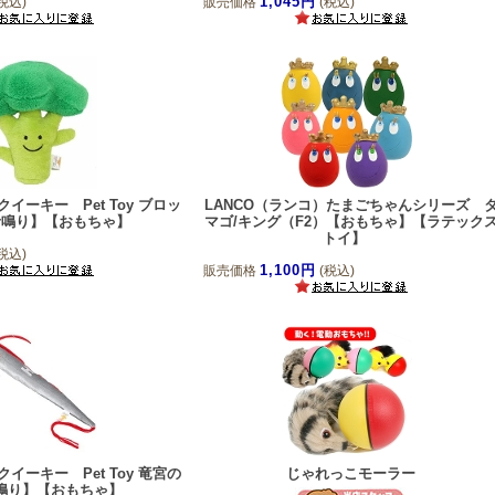
1,045円
税込)
販売価格
(税込)
イーキー Pet Toy ブロッ
LANCO（ランコ）たまごちゃんシリーズ 
音鳴り】【おもちゃ】
マゴ/キング（F2）【おもちゃ】【ラテック
トイ】
税込)
1,100円
販売価格
(税込)
イーキー Pet Toy 竜宮の
じゃれっこモーラー
鳴り】【おもちゃ】