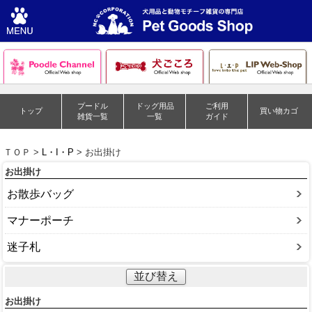
プードル
ドッグ用品
ご利用
トップ
買い物カゴ
雑貨一覧
一覧
ガイド
ＴＯＰ >
L・I・P
> お出掛け
お出掛け
お散歩バッグ
マナーポーチ
迷子札
並び替え
お出掛け