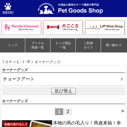
プードル
ドッグ用品
ご利用
トップ
買い物カゴ
雑貨一覧
一覧
ガイド
ＴＯＰ >
L・I・P
> オーナーグッズ
オーナーグッズ
チョークアート
並び替え
オーナーグッズ
>
1
2
本物の馬の毛入り！馬進来福！幸