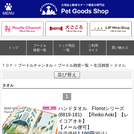
プードル
ドッグ用品
ご利用
トップ
買い物カゴ
雑貨一覧
一覧
ガイド
ＴＯＰ >
プードルチャンネル
>
プードル雑貨一覧
>
生活雑貨
> タオル
並び替え
タオル
1
ハンドタオル Floristシリーズ
(8819-181) 【Reiko Aoki】【レ
イコアオキ】
【メール便可】
販売価格
1,100円
(税込)