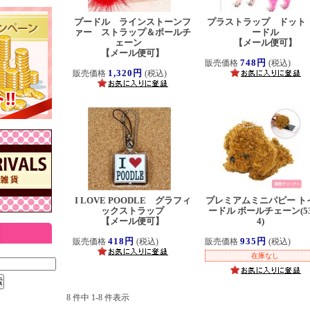
プードル ラインストーンフ
プラストラップ ドット
ァー ストラップ＆ボールチ
ードル
ェーン
【メール便可】
【メール便可】
748円
販売価格
(税込)
1,320円
販売価格
(税込)
I LOVE POODLE グラフィ
プレミアムミニパピー ト
ックストラップ
ードル ボールチェーン(53
【メール便可】
4)
418円
935円
販売価格
(税込)
販売価格
(税込)
在庫なし
8 件中 1-8 件表示