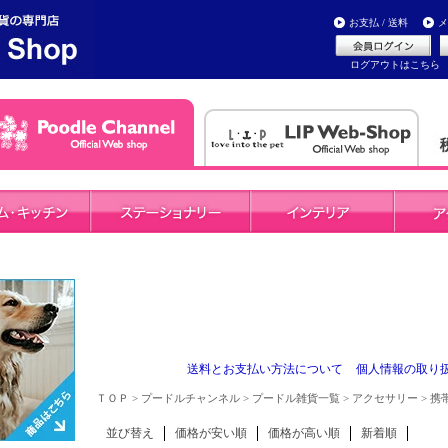
お支払 / 送料
メ
ログアウトはこちら
送料とお支払い方法について
個人情報の取り
ＴＯＰ
>
プードルチャンネル
>
プードル雑貨一覧
>
アクセサリー
> 
並び替え
価格が安い順
価格が高い順
新着順