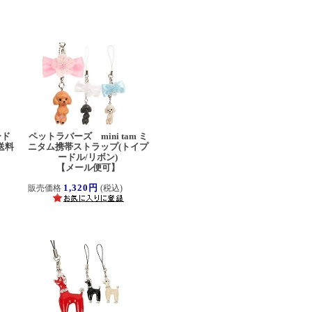
ード
ペットラバーズ mini tam ミ
送料
ニタム携帯ストラップ(トイプ
ードル/リボン)
【メール便可】
1,320円
販売価格
(税込)