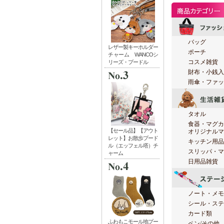
バッグ
ポーチ
コスメ雑貨
財布・小銭入
雨傘・ファッ
タオル
食器・マグカ
オリジナルマ
キッチン用品
スリッパ・マ
日用品雑貨
ノート・メモ
シール・ステ
カード類
ペン/その他