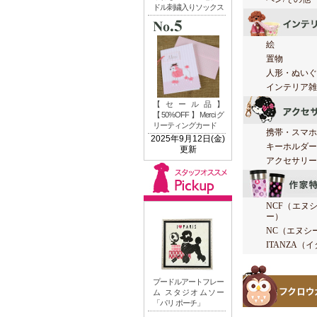
絵
置物
人形・ぬいぐ
インテリア雑
携帯・スマホ
キーホルダー
アクセサリー
NCF（エヌ
ー）
NC（エヌシ
ITANZA（