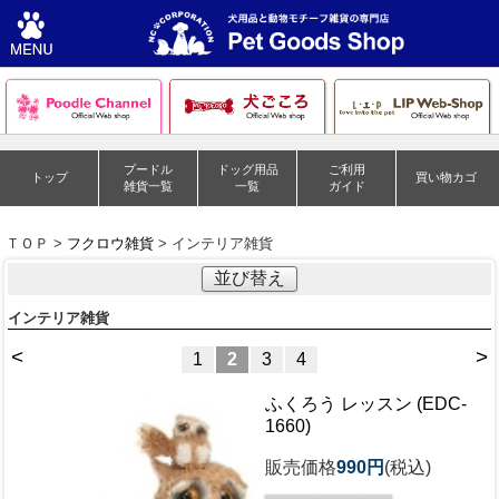
プードル
ドッグ用品
ご利用
トップ
買い物カゴ
雑貨一覧
一覧
ガイド
ＴＯＰ >
フクロウ雑貨
> インテリア雑貨
並び替え
インテリア雑貨
<
>
1
2
3
4
ふくろう レッスン (EDC-
1660)
販売価格
990円
(税込)