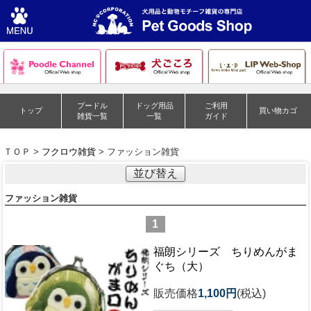
プードル
ドッグ用品
ご利用
トップ
買い物カゴ
雑貨一覧
一覧
ガイド
ＴＯＰ >
フクロウ雑貨
> ファッション雑貨
並び替え
ファッション雑貨
1
福朗シリーズ ちりめんがま
ぐち（大）
販売価格
1,100円
(税込)