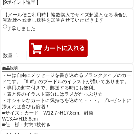
[9ポイント進呈 ]
【メール便ご利用時】複数購入でサイズ超過となる場合は
宅配便へ変更し送料を加算させていただきます
了承しました
数量
商品説明
・中は自由にメッセージを書き込めるブランクタイプのカー
ドです。「fluff」のプードルのイラストが描いてあります。
・専用の封筒付きで、郵送する時にも便利。
・表と裏のイラスト部分にはラメがたっぷり☆
・オシャレなカードに気持ちを込めて・・・。プレゼントに
添えれば喜びも倍増！
■サイズ：カード W12.7×H17.8cm、封筒
W13.4×H18.8cm
■仕 様：封筒1枚付き