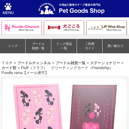
プードル
ドッグ用品
ご利用
トップ
買い物カゴ
雑貨一覧
一覧
ガイド
ＴＯＰ >
プードルチャンネル
>
プードル雑貨一覧
>
ステーショナリー
>
カード類
> Fluff（フラフ） グリーティングカード（Friendship）
Poodle rama【メール便可】