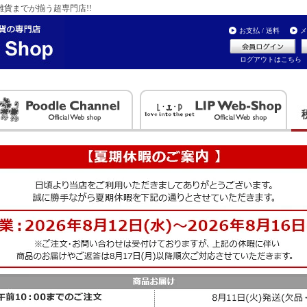
貨までが揃う超専門店!!
お支払 / 送料
メ
ログアウトはこちら