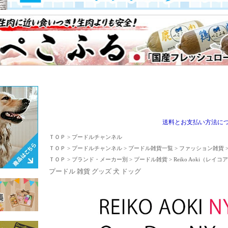
送料とお支払い方法に
ＴＯＰ
>
プードルチャンネル
ＴＯＰ
>
プードルチャンネル
>
プードル雑貨一覧
>
ファッション雑貨
ＴＯＰ
>
ブランド・メーカー別
>
プードル雑貨
>
Reiko Aoki（レイ
プードル 雑貨 グッズ 犬 ドッグ