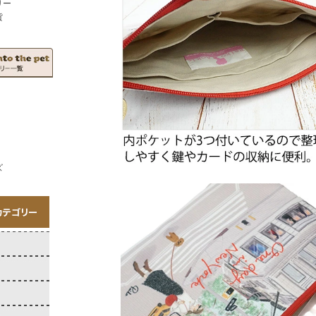
リー
貨
ズ