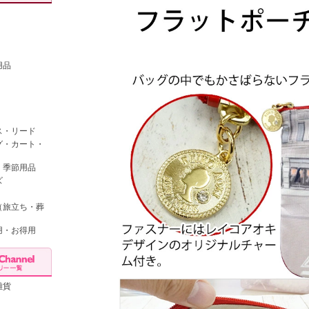
用品
ス・リード
グ・カート・
・季節用品
ズ
（旅立ち・葬
用・お得用
雑貨