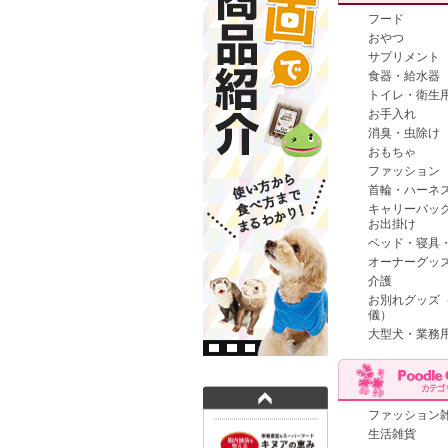
フード
おやつ
サプリメント
食器・給水器
トイレ・衛生
お手入れ
消臭・虫除け
おもちゃ
ファッション
首輪・ハーネ
キャリーバッ
お出掛け
ベッド・寝具
オーナーグッ
介護
お別れグッズ
儀）
大型犬・業務
ファッション
生活雑貨