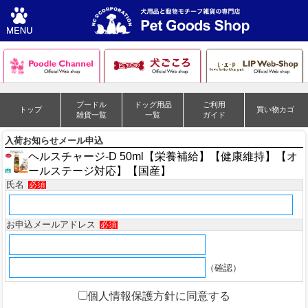
プードル
ドッグ用品
ご利用
トップ
買い物カゴ
雑貨一覧
一覧
ガイド
入荷お知らせメール申込
ヘルスチャージ-D 50ml【栄養補給】【健康維持】【オ
ールステージ対応】【国産】
氏名
必須
お申込メールアドレス
必須
（確認）
個人情報保護方針に同意する