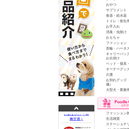
おやつ
サプリメント
食器・給水器
トイレ・衛生
お手入れ
消臭・虫除け
おもちゃ
ファッション
首輪・ハーネ
キャリーバッ
お出掛け
ベッド・寝具
オーナーグッ
介護
お別れグッズ
儀）
大型犬・業務
ファッション
生活雑貨
ステーショナ