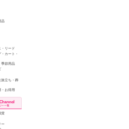
用品
ス・リード
グ・カート・
・季節用品
ズ
（旅立ち・葬
用・お得用
雑貨
リー