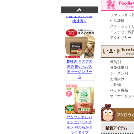
ファッション
生活雑貨
ステーショナ
インテリア雑
アクセサリー
機能別
推奨体重別
シーズン別
お出掛け
小動物
ペット用品
オーナーグッ