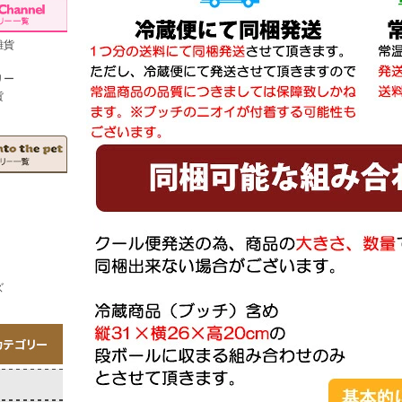
雑貨
リー
貨
ズ