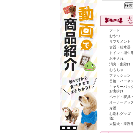
フード
おやつ
サプリメント
食器・給水器
トイレ・衛生
お手入れ
消臭・虫除け
おもちゃ
ファッション
首輪・ハーネ
キャリーバッ
お出掛け
ベッド・寝具
オーナーグッ
介護
お別れグッズ
儀）
大型犬・業務