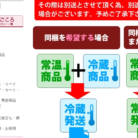
用品
ス・リード
グ・カート・
・季節用品
ズ
（旅立ち・葬
用・お得用