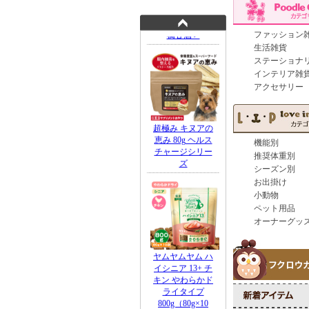
ファッション
生活雑貨
ステーショナ
インテリア雑
アクセサリー
機能別
推奨体重別
シーズン別
お出掛け
小動物
ペット用品
オーナーグッ