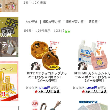
2 件中 1-2 件表示
並び替え
価格が安い順
価格が高い順
新着順
106 件中 1-24 件表示
1
2
3
4
5
BITE ME チョコチップクッ
BITE ME カシャカシャ 
キーおもちゃ 2個セット
ールズ ポケットおも
【メール便可】
【メール便可】
1,138円
1,050円
販売価格
(税込)
販売価格
(税込)