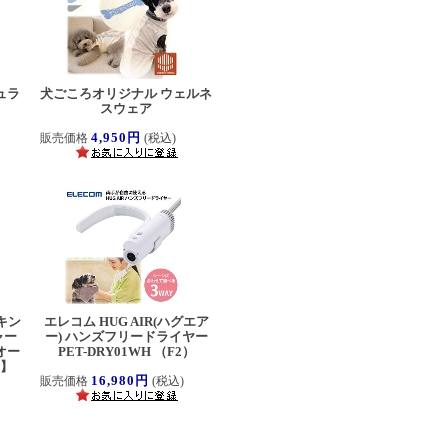
ュラ
犬ごころオリジナル ウェルネ
スウェア
4,950円
販売価格
(税込)
キン
エレコム HUG AIR(ハグエア
ャー
ー) ハンズフリードライヤー
オー
PET-DRY01WH （F2）
定】
16,980円
販売価格
(税込)