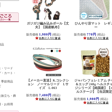
ガジガジ編み込みボール【丈
ひんやり涼マット レギ
夫】【国産帆布】
ー
1,980円
770円
販売価格
(税込)
販売価格
(税込)
用品
ス・リード
グ・カート・
【メーカー直送】K.コレクシ
ジャパンフェレミアム チ
・季節用品
ョン ノーマルリード Lサ
＆エッグ 240g ヘルスチ
ズ
イズ L-063
ジシリーズ【純国産】【
ルステージ】【当店限
7,480円
販売価格
(税込)
（旅立ち・葬
1,980円
販売価格
(税込)
用・お得用