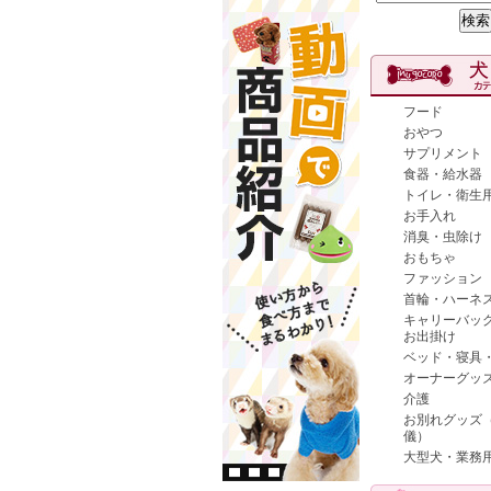
フード
おやつ
サプリメント
食器・給水器
トイレ・衛生
お手入れ
消臭・虫除け
おもちゃ
ファッション
首輪・ハーネ
キャリーバッ
お出掛け
ベッド・寝具
オーナーグッ
介護
お別れグッズ
儀）
大型犬・業務