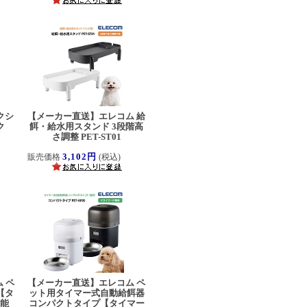
クシ
【メーカー直送】エレコム 給
ーク
餌・給水用スタンド 3段階高
さ調整 PET-ST01
3,102円
販売価格
(税込)
 ペ
【メーカー直送】エレコム ペ
【タ
ット用タイマー式自動給餌器
機能
コンパクトタイプ【タイマー