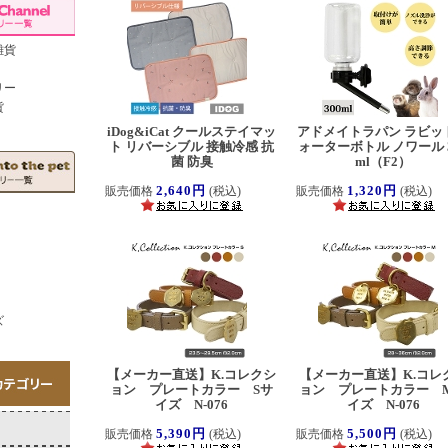
雑貨
リー
貨
iDog&iCat クールステイマッ
アドメイトラパン ラビッ
ト リバーシブル 接触冷感 抗
ォーターボトル ノワール 3
菌 防臭
ml（F2）
2,640円
1,320円
販売価格
(税込)
販売価格
(税込)
ズ
【メーカー直送】K.コレクシ
【メーカー直送】K.コレ
ョン プレートカラー Sサ
ョン プレートカラー 
イズ N-076
イズ N-076
5,390円
5,500円
販売価格
(税込)
販売価格
(税込)