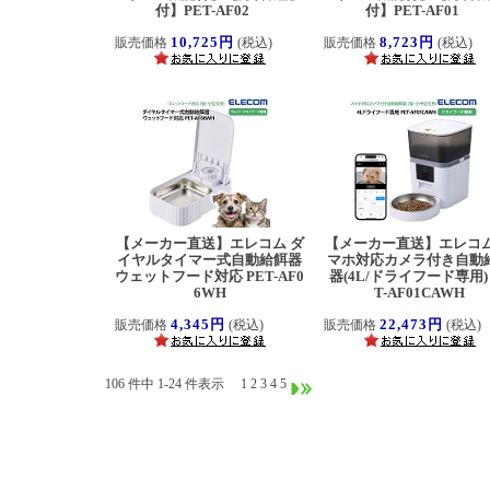
付】PET-AF02
付】PET-AF01
10,725円
8,723円
販売価格
(税込)
販売価格
(税込)
【メーカー直送】エレコム ダ
【メーカー直送】エレコム
イヤルタイマー式自動給餌器
マホ対応カメラ付き自動
ウェットフード対応 PET-AF0
器(4L/ドライフード専用) 
6WH
T-AF01CAWH
4,345円
22,473円
販売価格
(税込)
販売価格
(税込)
106 件中 1-24 件表示
1
2
3
4
5