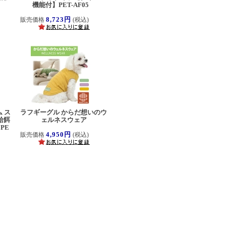
機能付】PET-AF05
8,723円
販売価格
(税込)
 ス
ラフギーグル からだ想いのウ
給餌
ェルネスウェア
PE
4,950円
販売価格
(税込)