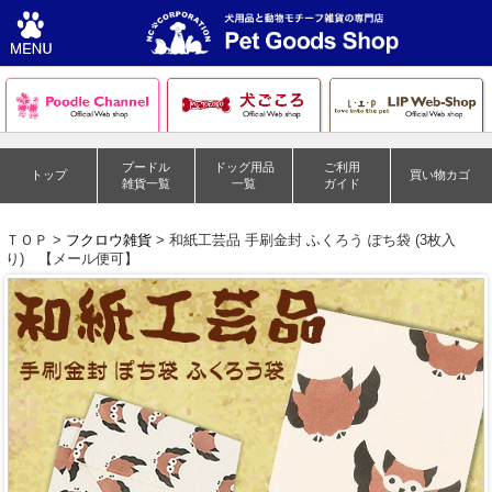
プードル
ドッグ用品
ご利用
トップ
買い物カゴ
雑貨一覧
一覧
ガイド
ＴＯＰ >
フクロウ雑貨
> 和紙工芸品 手刷金封 ふくろう ぽち袋 (3枚入
り) 【メール便可】