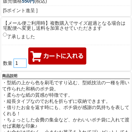
販売価格
550円
(税込)
[5ポイント進呈 ]
【メール便ご利用時】複数購入でサイズ超過となる場合は
宅配便へ変更し送料を加算させていただきます
了承しました
数量
商品説明
・型紙の上から色を刷毛ですり込む、型紙技法の一種を用い
て作られた和柄のポチ袋。
・柔らかな紙の質感が特徴です。
・縦長タイプなのでお札を折らずに収納できます。
・借りたお金を返す時にも、ポチ袋が感謝の気持ちを表して
くれる！
・ちょっとした会費の集金など、かわいいポチ袋に入れて渡
せば素敵な印象♪