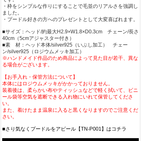
・枠をシンプルな作りにすることで毛並のリアルさを強調し
ました。
・プードル好きの方へのプレゼントとして大変喜ばれます。
■サイズ：ヘッド/約最大H2.9×W1.8×D0.3cm チェーン/長さ
40cm（5cmアジャスター付き）
■素 材：ヘッド本体/silver925（いぶし加工） チェー
ン/silver925（ロジウムメッキ加工）
※ハンドメイド作品のため商品によって見た目が若干、異な
る場合がございます。
【お手入れ・保管方法について】
本体にはロジウムメッキがかかっておりません。
装着後は、柔らかい布やティッシュなどで軽く拭いて、ビニ
ール袋等空気を遮断できる入れ物にいれて保管してくださ
い。
また、着けたまま温泉に入ると黒くなりますのでご注意くだ
さい。
■さり気なくプードルをアピール【TN-P001】はコチラ