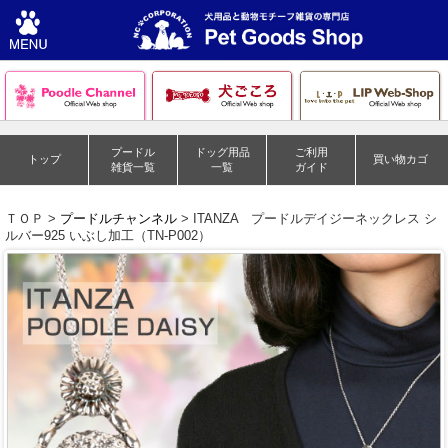
プードル
ドッグ用品
ご利用
トップ
買い物カゴ
雑貨一覧
一覧
ガイド
ＴＯＰ >
プードルチャンネル
> ITANZA プードルデイジーネックレス シ
ルバー925 いぶし加工（TN-P002）