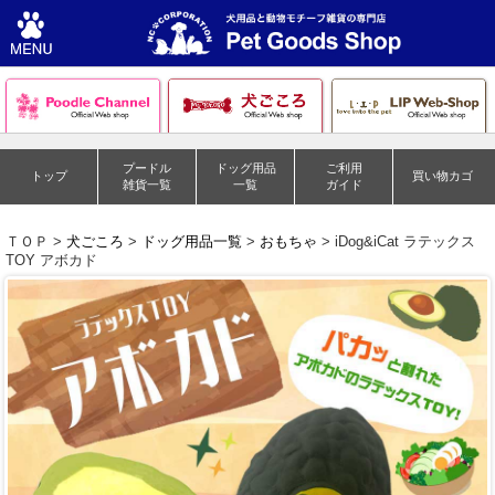
プードル
ドッグ用品
ご利用
トップ
買い物カゴ
雑貨一覧
一覧
ガイド
ＴＯＰ >
犬ごころ
>
ドッグ用品一覧
>
おもちゃ
> iDog&iCat ラテックス
TOY アボカド