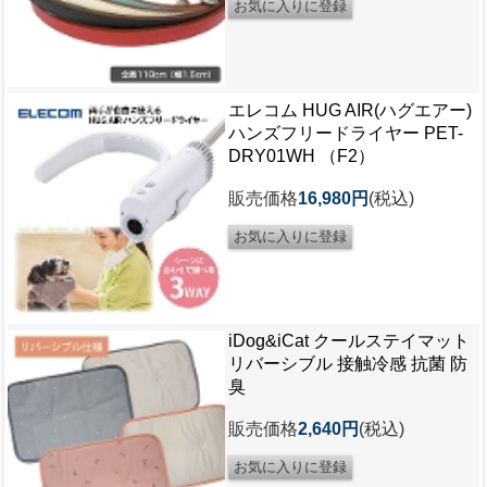
エレコム HUG AIR(ハグエアー)
ハンズフリードライヤー PET-
DRY01WH （F2）
販売価格
16,980円
(税込)
iDog&iCat クールステイマット
リバーシブル 接触冷感 抗菌 防
臭
販売価格
2,640円
(税込)