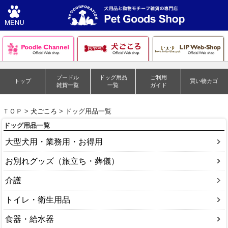
プードル
ドッグ用品
ご利用
トップ
買い物カゴ
雑貨一覧
一覧
ガイド
ＴＯＰ >
犬ごころ
> ドッグ用品一覧
ドッグ用品一覧
大型犬用・業務用・お得用
お別れグッズ（旅立ち・葬儀）
介護
トイレ・衛生用品
食器・給水器