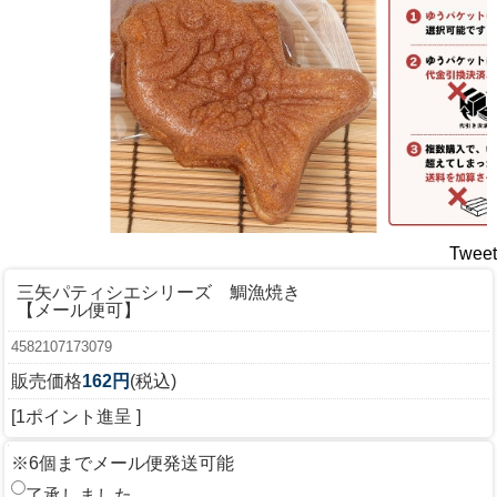
Tweet
三矢パティシエシリーズ 鯛漁焼き
【メール便可】
4582107173079
販売価格
162円
(税込)
[1ポイント進呈 ]
※6個までメール便発送可能
了承しました