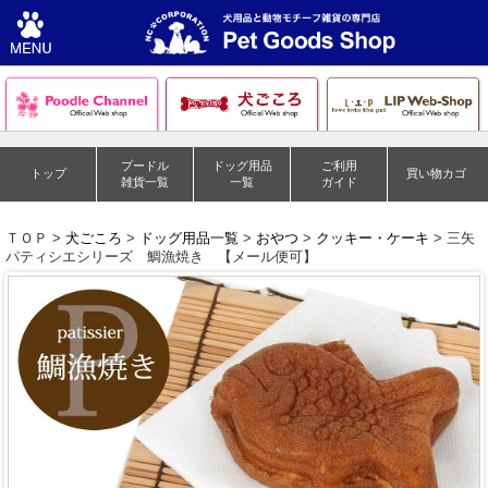
プードル
ドッグ用品
ご利用
トップ
買い物カゴ
雑貨一覧
一覧
ガイド
ＴＯＰ >
犬ごころ
>
ドッグ用品一覧
>
おやつ
>
クッキー・ケーキ
> 三矢
パティシエシリーズ 鯛漁焼き 【メール便可】