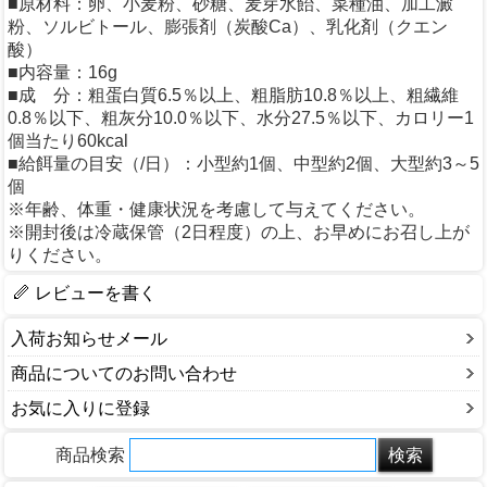
■原材料：卵、小麦粉、砂糖、麦芽水飴、菜種油、加工澱
粉、ソルビトール、膨張剤（炭酸Ca）、乳化剤（クエン
酸）
■内容量：16g
■成 分：粗蛋白質6.5％以上、粗脂肪10.8％以上、粗繊維
0.8％以下、粗灰分10.0％以下、水分27.5％以下、カロリー1
個当たり60kcal
■給餌量の目安（/日）：小型約1個、中型約2個、大型約3～5
個
※年齢、体重・健康状況を考慮して与えてください。
※開封後は冷蔵保管（2日程度）の上、お早めにお召し上が
りください。
レビューを書く
入荷お知らせメール
商品についてのお問い合わせ
お気に入りに登録
商品検索