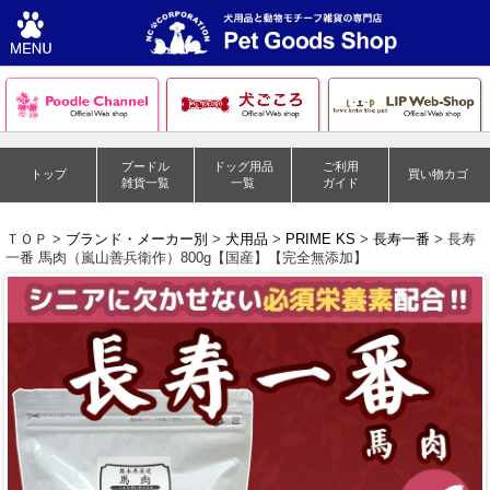
プードル
ドッグ用品
ご利用
トップ
買い物カゴ
雑貨一覧
一覧
ガイド
ＴＯＰ >
ブランド・メーカー別
>
犬用品
>
PRIME KS
>
長寿一番
> 長寿
一番 馬肉（嵐山善兵衛作）800g【国産】【完全無添加】