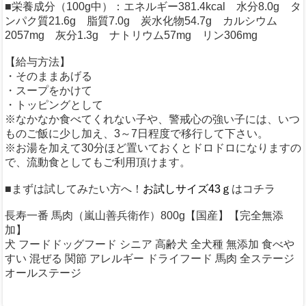
■栄養成分（100g中）：エネルギー381.4kcal 水分8.0g タ
ンパク質21.6g 脂質7.0g 炭水化物54.7g カルシウム
2057mg 灰分1.3g ナトリウム57mg リン306mg
【給与方法】
・そのままあげる
・スープをかけて
・トッピングとして
※なかなか食べてくれない子や、警戒心の強い子には、いつ
ものご飯に少し加え、3～7日程度で移行して下さい。
※お湯を加えて30分ほど置いておくとドロドロになりますの
で、流動食としてもご利用頂けます。
■まずは試してみたい方へ！
お試しサイズ43ｇ
はコチラ
長寿一番 馬肉（嵐山善兵衛作）800g【国産】【完全無添
加】
犬 フードドッグフード シニア 高齢犬 全犬種 無添加 食べや
すい 混ぜる 関節 アレルギー ドライフード 馬肉 全ステージ
オールステージ