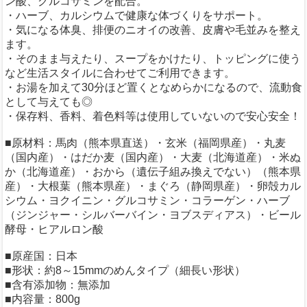
ン酸、グルコサミンを配合。
・ハーブ、カルシウムで健康な体づくりをサポート。
・気になる体臭、排便のニオイの改善、皮膚や毛並みを整え
ます。
・そのまま与えたり、スープをかけたり、トッピングに使う
など生活スタイルに合わせてご利用できます。
・お湯を加えて30分ほど置くとなめらかになるので、流動食
として与えても◎
・保存料、香料、着色料等は使用していないので安心安全！
■原材料：馬肉（熊本県直送）・玄米（福岡県産）・丸麦
（国内産）・はだか麦（国内産）・大麦（北海道産）・米ぬ
か（北海道産）・おから（遺伝子組み換えでない）（熊本県
産）・大根葉（熊本県産）・まぐろ（静岡県産）・卵殻カル
シウム・ヨクイニン・グルコサミン・コラーゲン・ハーブ
（ジンジャー・シルバーバイン・ヨブスディアス）・ビール
酵母・ヒアルロン酸
■原産国：日本
■形状：約8～15mmのめんタイプ（細長い形状）
■含有添加物：無添加
■内容量：800g