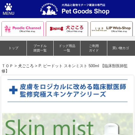
プードル
ドッグ用品
ご利用
トップ
買い物カゴ
雑貨一覧
一覧
ガイド
ＴＯＰ >
犬ごころ
> P. ピードット スキンミスト 500ml 【臨床獣医師監
修】