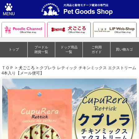
プードル
ドッグ用品
ご利用
トップ
買い物カゴ
雑貨一覧
一覧
ガイド
ＴＯＰ >
犬ごころ
> クプレラ レティック チキンミックス エクストリーム
4本入り【メール便可】