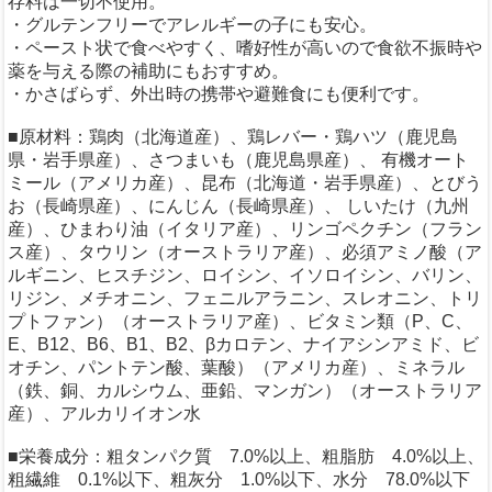
存料は一切不使用。
・グルテンフリーでアレルギーの子にも安心。
・ペースト状で食べやすく、嗜好性が高いので食欲不振時や
薬を与える際の補助にもおすすめ。
・かさばらず、外出時の携帯や避難食にも便利です。
■原材料：鶏肉（北海道産）、鶏レバー・鶏ハツ（鹿児島
県・岩手県産）、さつまいも（鹿児島県産）、 有機オート
ミール（アメリカ産）、昆布（北海道・岩手県産）、とびう
お（長崎県産）、にんじん（長崎県産）、 しいたけ（九州
産）、ひまわり油（イタリア産）、リンゴペクチン（フラン
ス産）、タウリン（オーストラリア産）、必須アミノ酸（ア
ルギニン、ヒスチジン、ロイシン、イソロイシン、バリン、
リジン、メチオニン、フェニルアラニン、スレオニン、トリ
プトファン）（オーストラリア産）、ビタミン類（P、C、
E、B12、B6、B1、B2、βカロテン、ナイアシンアミド、ビ
オチン、パントテン酸、葉酸）（アメリカ産）、ミネラル
（鉄、銅、カルシウム、亜鉛、マンガン）（オーストラリア
産）、アルカリイオン水
■栄養成分：粗タンパク質 7.0%以上、粗脂肪 4.0%以上、
粗繊維 0.1%以下、粗灰分 1.0%以下、水分 78.0%以下