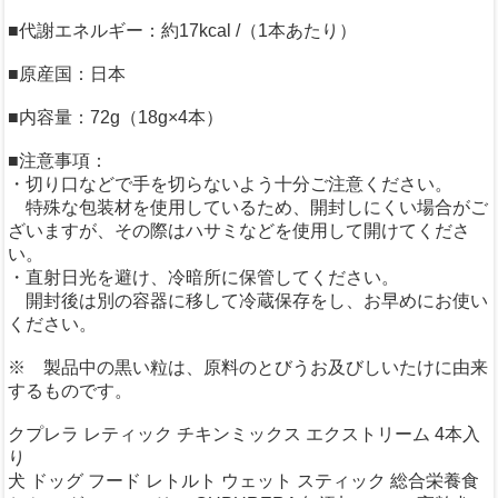
■代謝エネルギー：約17kcal /（1本あたり）
■原産国：日本
■内容量：72g（18g×4本）
■注意事項：
・切り口などで手を切らないよう十分ご注意ください。
特殊な包装材を使用しているため、開封しにくい場合がご
ざいますが、その際はハサミなどを使用して開けてくださ
い。
・直射日光を避け、冷暗所に保管してください。
開封後は別の容器に移して冷蔵保存をし、お早めにお使い
ください。
※ 製品中の黒い粒は、原料のとびうお及びしいたけに由来
するものです。
クプレラ レティック チキンミックス エクストリーム 4本入
り
犬 ドッグ フード レトルト ウェット スティック 総合栄養食