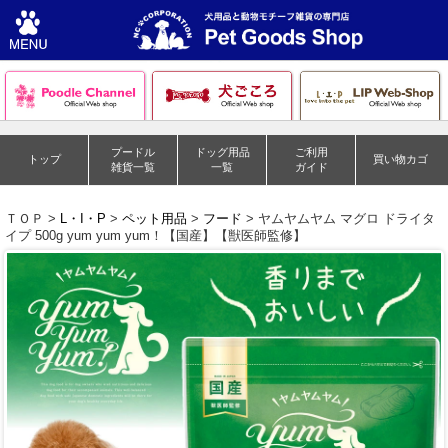
プードル
ドッグ用品
ご利用
トップ
買い物カゴ
雑貨一覧
一覧
ガイド
ＴＯＰ >
L・I・P
>
ペット用品
>
フード
> ヤムヤムヤム マグロ ドライタ
イプ 500g yum yum yum！【国産】【獣医師監修】