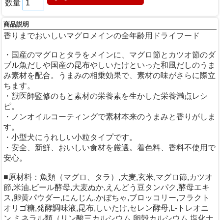
数量
商品説明
香りまでおいしいマグロメインの全年齢用ドライフード
・国産のマグロとタラをメインに、マグロ節とカツオ節のダ
ブル魚だしや国産の昆布やしいたけといった和風だしのうま
み素材を配合。うまみの相乗効果で、素材の味がさらに際立
ちます。
・獣医師監修のもと素材の栄養素を生かした栄養満点レシ
ピ。
・ノンオイルコーティングで素材本来のうまみと香りがしま
す。
・小型犬にうれしい小粒タイプです。
・安全、新鮮、おいしい食材を厳選。着色料、香料不使用で
安心。
■原材料：魚類（マグロ、タラ）,大麦,玄米,マグロ節,カツオ
節,米油,ビール酵母,大麦ぬか,えんどう豆タンパク,酵母エキ
ス,卵黄パウダー,にんじん,かぼちゃ,ブロッコリー,フラクト
オリゴ糖,発酵調味液,昆布,しいたけ,セレン酵母,L-トレオニ
ン,ミネラル類（リン酸三カルシウム,卵殻カルシウム,塩化ナ