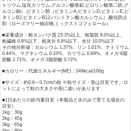
トリウム,塩化カリウム,グルコン酸亜鉛,ピロリン酸第二鉄,グ
ルコン銅）,ビタミン類（ビタミンA,ビタミンD,ビタミンE,ビ
タミンB2,ビタミンB12,パントテン酸カルシウム）,酸化防止
剤（ローズマリー抽出物,ミックストコフェロール）
■栄養成分：粗タンパク質 23.3%以上、粗脂肪 9.0%以上、
粗繊維 0.9%以下、粗灰分 6.9%以下、水分 10.0%以下
その他分析値：カルシウム 1.37%、リン 1.01%、ナトリウム
0.44%、マグネシウム 0.10%、カリウム 0.69%、オメガ-6脂
肪酸 2.71%、オメガ-3脂肪酸 0.72%
■カロリー：代謝エネルギー(ME)：349kcal/100g
■サイズ：約0.6～0.7cmの粒 ※粒サイズ・形は目安です。ロ
ットによって粒の大きさや形に違いがあります
■1日あたりの給与量目安（本製品と水のみで育てる場合の
目安）
1kg：30g
2kg：45g
3kg：65g
4kg：80g