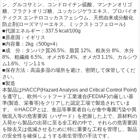
ン、グルコサミン、コンドロイチン硫酸、マンナンオリゴ
糖、フラクトオリゴ糖、ユッカシジゲラエキス、プロバイオ
ティクス エンテロコッカスフェシウム、天然由来成分酸化
防止剤(ローズマリーエキス、ミックストコフェロール)
■代謝エネルギー：337.5 kcal/100g
■原産国：イギリス
■内容量：2kg（500g×4）
■成 分：タンパク質26.5%、脂質 12%、粗灰分 8%、水分
8%、粗繊維 6.5%、オメガ6 2.4%、オメガ3 1.1%、カルシウ
ム1.6%、リン1.1％
■保存方法：高温多湿の場所を避け、密閉して保管してくだ
さい。
■製造
本製品はHACCP(Hazard Analysis and Critical Control Point)
を遵守し、欧州ペットフード工業連合(FEDIAF)の厳しい基
準(製造、栄養等)をクリアした認定工場で製造されていま
す。 ※HACCPとは、食品等事業者自らが食中毒菌汚染や異
物混入等の危害要因（ハザード）を把握した上で、原材料の
入荷から製品の出荷に至る全工程の中で、それらの危害要因
を除去又は低減させるために特に重要な工程を管理し、製品
の安全性を確保しようする衛生管理の手法です。