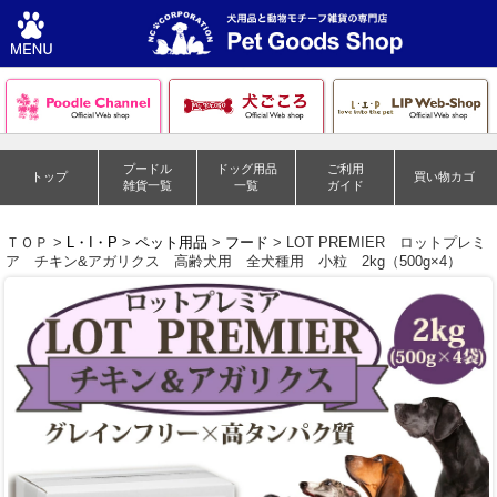
プードル
ドッグ用品
ご利用
トップ
買い物カゴ
雑貨一覧
一覧
ガイド
ＴＯＰ >
L・I・P
>
ペット用品
>
フード
> LOT PREMIER ロットプレミ
ア チキン&アガリクス 高齢犬用 全犬種用 小粒 2kg（500g×4）