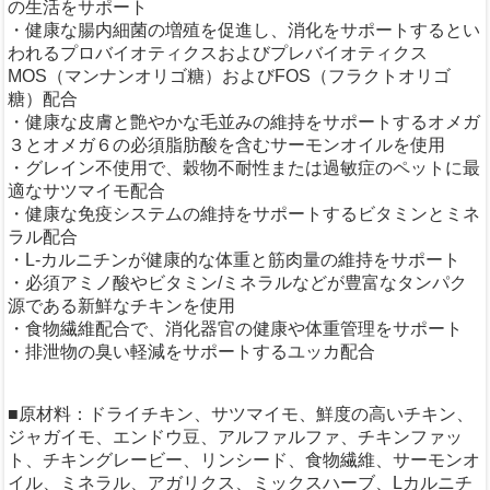
の生活をサポート
・健康な腸内細菌の増殖を促進し、消化をサポートするとい
われるプロバイオティクスおよびプレバイオティクス
MOS（マンナンオリゴ糖）およびFOS（フラクトオリゴ
糖）配合
・健康な皮膚と艶やかな毛並みの維持をサポートするオメガ
３とオメガ６の必須脂肪酸を含むサーモンオイルを使用
・グレイン不使用で、穀物不耐性または過敏症のペットに最
適なサツマイモ配合
・健康な免疫システムの維持をサポートするビタミンとミネ
ラル配合
・L-カルニチンが健康的な体重と筋肉量の維持をサポート
・必須アミノ酸やビタミン/ミネラルなどが豊富なタンパク
源である新鮮なチキンを使用
・食物繊維配合で、消化器官の健康や体重管理をサポート
・排泄物の臭い軽減をサポートするユッカ配合
■原材料：ドライチキン、サツマイモ、鮮度の高いチキン、
ジャガイモ、エンドウ豆、アルファルファ、チキンファッ
ト、チキングレービー、リンシード、食物繊維、サーモンオ
イル、ミネラル、アガリクス、ミックスハーブ、Lカルニチ