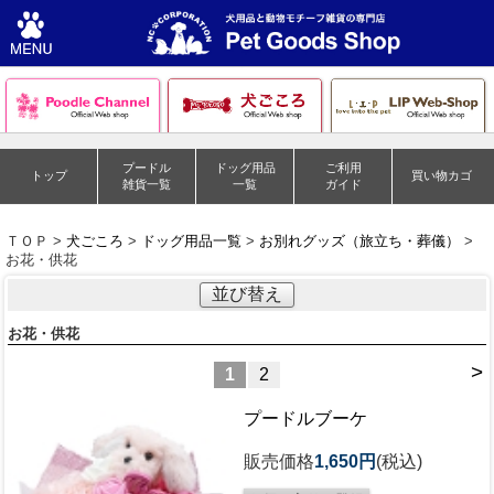
プードル
ドッグ用品
ご利用
トップ
買い物カゴ
雑貨一覧
一覧
ガイド
ＴＯＰ >
犬ごころ
>
ドッグ用品一覧
>
お別れグッズ（旅立ち・葬儀）
>
お花・供花
並び替え
お花・供花
>
1
2
プードルブーケ
販売価格
1,650円
(税込)