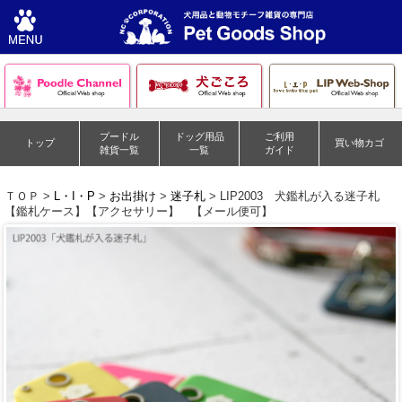
プードル
ドッグ用品
ご利用
トップ
買い物カゴ
雑貨一覧
一覧
ガイド
ＴＯＰ >
L・I・P
>
お出掛け
>
迷子札
> LIP2003 犬鑑札が入る迷子札
【鑑札ケース】【アクセサリー】 【メール便可】