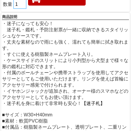
数量
商品説明
・迷子になっても安心！
迷子札・鑑札・予防注射票が一緒に収納できるスタイリッ
シュなケースです。
・丈夫な素材なので雨にも強く、濡れても簡単に拭き取れま
す。
・すぐに使える樹脂製ネームプレート入り。
・ケースサイドのスリットにより小判型から犬型まで様々な
形の鑑札に対応できます。
・付属のボールチェーンや携帯ストラップを使用してアクセ
サリーとしてもご使用いただけます。リングを使えば首輪に
アクセサリー感覚で付けられます。
・イヤホンジャックが追加され、オーナー様のスマホなどの
アクセサリーとしてもお使い頂けます。
・迷子札を身に着けて非常時も安心！
【迷子札】
■サイズ：W30×H40mm
■素材：軟質PVC樹脂
■付属品：樹脂製ネームプレート、透明プレート、二重リン