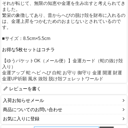
それが転じて、無限の知恵や金運を生み出すと考えられてき
ました。
繁栄の象徴してあり、昔からへびの脱け殻を財布に入れるの
は、金運上昇をつかむためのおまじないとされているので
す。
■サイズ：8.5cm×5.5cm
お得な5枚セットはコチラ
【ゆうパケットOK（メール便）】金運カード（蛇の抜け殻
入り）
金運アップ 蛇 ヘビ へび 白蛇 お守り 御守り 金運 開運 財運
金運UP祈願 風水 抜殻 脱け殻フェレットワールド
レビューを書く
入荷お知らせメール
商品についてのお問い合わせ
お気に入りに登録