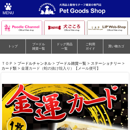
プードル
ドッグ用品
ご利用
トップ
買い物カゴ
雑貨一覧
一覧
ガイド
ＴＯＰ >
プードルチャンネル
>
プードル雑貨一覧
>
ステーショナリー
>
カード類
> 金運カード（蛇の抜け殻入り）【メール便可】