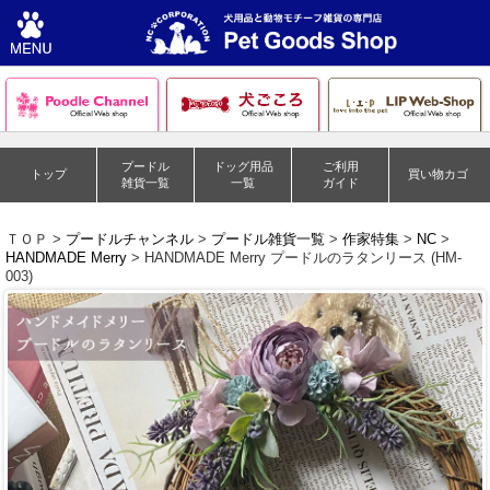
プードル
ドッグ用品
ご利用
トップ
買い物カゴ
雑貨一覧
一覧
ガイド
ＴＯＰ >
プードルチャンネル
>
プードル雑貨一覧
>
作家特集
>
NC
>
HANDMADE Merry
> HANDMADE Merry プードルのラタンリース (HM-
003)