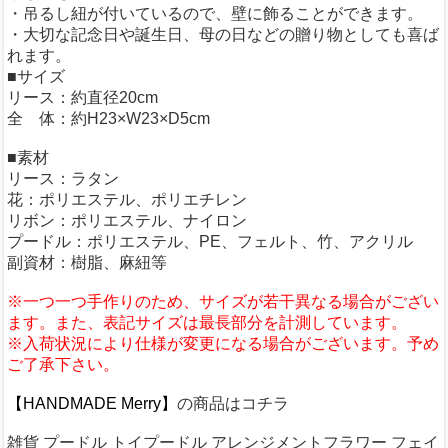
・吊るし紐が付いているので、壁に飾ることができます。
・大切な記念日や誕生日、母の日などの贈り物としても喜ば
れます。
■サイズ
リース：約直径20cm
全 体：約H23×W23×D5cm
■素材
リース：ラタン
花：ポリエステル、ポリエチレン
リボン：ポリエステル、ナイロン
プードル：ポリエステル、PE、フェルト、竹、アクリル
副資材：樹脂、麻紐等
※一つ一つ手作りのため、サイズが若干異なる場合がござい
ます。また、表記サイズは最長部分を計測しています。
※入荷状況により仕様が変更になる場合がございます。予め
ご了承下さい。
【HANDMADE Merry】
の商品はコチラ
雑貨 プードル トイプードル アレンジメントフラワー フェイ