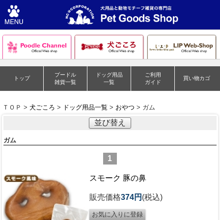
プードル
ドッグ用品
ご利用
トップ
買い物カゴ
雑貨一覧
一覧
ガイド
ＴＯＰ >
犬ごころ
>
ドッグ用品一覧
>
おやつ
> ガム
並び替え
ガム
1
スモーク 豚の鼻
販売価格
374円
(税込)