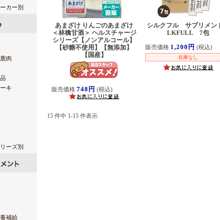
ーカー別
あまざけ りんごのあまざけ
シルクフル サプリメント
＜林檎甘酒＞ ヘルスチャージ
LKFULL 7包
シリーズ【ノンアルコール】
1,200円
【砂糖不使用】【無添加】
販売価格
(税込)
【国産】
在庫なし
鹿肉
品
ーキ
748円
販売価格
(税込)
15 件中 1-15 件表示
リーズ別
養補給