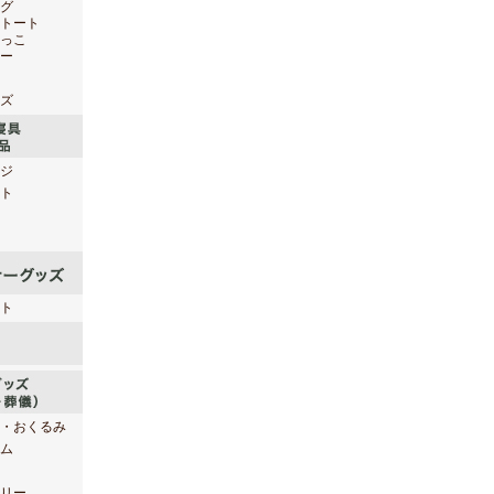
グ
トート
っこ
ー
ズ
ジ
ト
ト
・おくるみ
ム
リー