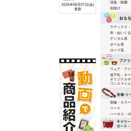
消臭・除菌
虫除け
ラテックス・
布・ぬいぐる
デンタル系
ボール系
ロープ系
ウェア・アク
迷子札・ネー
オリジナルネ
ワンスマイル
首輪・カラー
リード
ハーネス・ボ