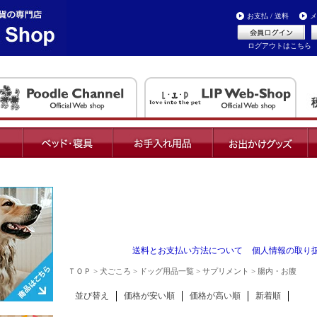
お支払 / 送料
メ
ログアウトはこちら
送料とお支払い方法について
個人情報の取り
ＴＯＰ
>
犬ごころ
>
ドッグ用品一覧
>
サプリメント
> 腸内・お腹
並び替え
価格が安い順
価格が高い順
新着順