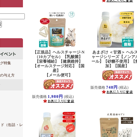
【正規品】ヘルスチャージ-N
あまざけ ＜甘酒＞ ヘル
（10カプセル）【乳酸菌】
ャージシリーズ【ノンア
【栄養補給】【健康維持】
ール】【砂糖不使用】【
グ特集
【オールステージ対応】【国
加】【国産】
産】
【メール便可】
の与え方
748円
販売価格
(税込)
1,980円
販売価格
(税込)
ード（缶詰・レ