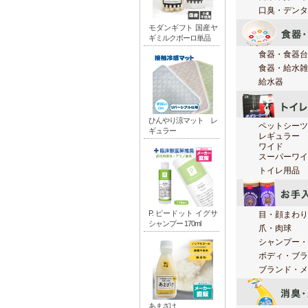
口臭・デンタ
食器・食器台
食器・給水雑
給水器
ペットシーツ
レギュラー
ワイド
スーパーワイ
トイレ用品
目・顔まわり
爪・肉球
シャンプー・
ボディ・ブラ
ブランド・メ