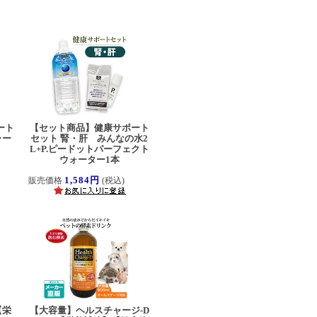
ート
【セット商品】健康サポート
ャー
セット 腎・肝 みんなの水2
K
L+P.ピードットパーフェクト
ウォーター1本
1,584円
販売価格
(税込)
【栄
【大容量】ヘルスチャージ-D