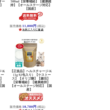
オー
500ml【栄養補給】【健康維
産】
持】【オールステージ対応】
【国産】
11,000円
販売価格
(税込)
-K
【正規品】ヘルスチャージ-K
トー
（1g 92包入り）【ケストー
活】
ス】【オリゴ糖】【腸活】
持】
【栄養補給】【健康維持】
【国
【オールステージ対応】【国
産】
10,780円
販売価格
(税込)