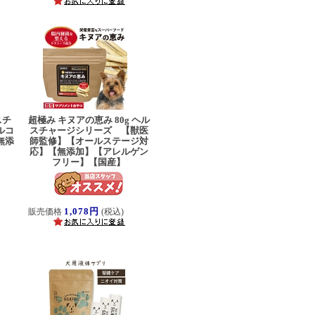
スチ
超極み キヌアの恵み 80g ヘル
ルコ
スチャージシリーズ 【獣医
無添
師監修】【オールステージ対
応】【無添加】【アレルゲン
フリー】【国産】
1,078円
販売価格
(税込)