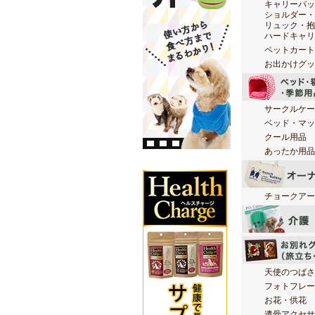
キャリーバッ
ショルダー・
リュック・抱
ハードキャリ
ペットカート
お出かけグッ
サークルケー
ベッド・マッ
クール用品
あったか用品
チョークアー
天使のつばさ
フォトフレー
お花・供花
遺骨アクセサ