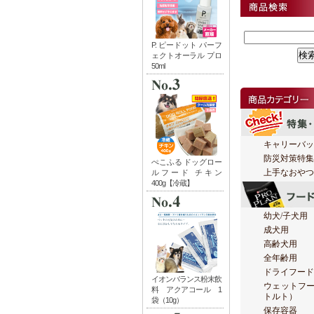
キャリーバッ
防災対策特集
上手なおやつ
幼犬/子犬用
成犬用
高齢犬用
全年齢用
ドライフード
ウェットフ
トルト）
保存容器