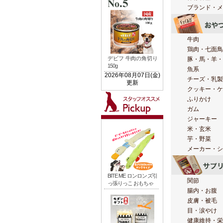
ブランド・メ
牛肉
鶏肉・七面鳥
豚・馬・羊・
魚系
チーズ・乳製
クッキー・ケ
ふりかけ
ガム
ジャーキー
米・玄米
芋・野菜
メーカー・シ
関節
腸内・お腹
皮膚・被毛
目・涙やけ
健康維持・栄