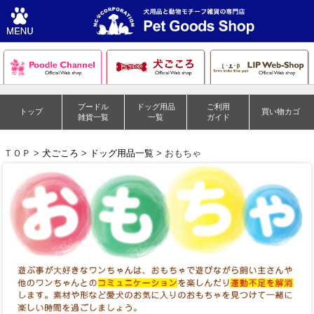
プードル
ドッグ用品
ご利用
トップ
買い物カゴ
雑貨一覧
一覧
ガイド
ＴＯＰ >
犬ごころ
>
ドッグ用品一覧
> おもちゃ